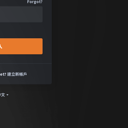
Forgot?
】支付渠道暫
止託
故障通知
私服
停機
用戶您好： 目前 速買配支付渠
生故障，暫時 無法正常收款。 影
入
親愛的用戶您
： 所有使用速買配付款的訂單
遵守相關法規
完成支付。 主機續費與新開服
的違法私服
影響。 解決方案： 如果您的主
服、盜版伺服
yet?
建立新帳戶
運行。 規範
機服務的內容與
中文