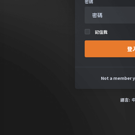
密碼
告】海底電纜斷
告
線影響連線品質
時
通知
記住我
親愛的
道 發
登
親愛的用戶您好： 近期因 國際海底電
響範圍
纜陸續發生斷線故障，可能會影響部
皆無法
分地區的網路連線品質，造成以下影
務均受
響： 受影響服務： 連接海外網站時可
Not a member 
機...
能出現 連線延遲 或 速度緩慢 現象 跨
國遊戲、影�...
語言: