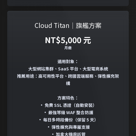
Cloud Titan｜旗艦方案
NT$5,000 元
月繳
適用對象：
大型網站集群、SaaS 平台、大型電商系統
推薦用途：高可用性平台、跨國雲端服務、彈性擴充架
構
方案特色：
• 免費 SSL 憑證（自動安裝）
• 最強等級 WAF 整合防護
• 每日多時段備份（保留 5 天）
• 彈性擴充與專屬支援
• 加拿大機房託管